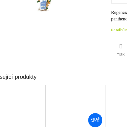
Regenera
pantheno
Detailní 
TISK
sející produkty
247 Kč
–22 %