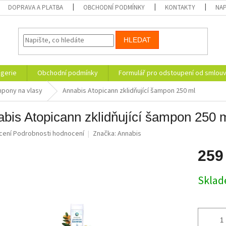
DOPRAVA A PLATBA
OBCHODNÍ PODMÍNKY
KONTAKTY
NAP
HLEDAT
ogerie
Obchodní podmínky
Formulář pro odstoupení od smlou
pony na vlasy
Annabis Atopicann zklidňující šampon 250 ml
bis Atopicann zklidňující šampon 250 
né
cení
Podrobnosti hodnocení
Značka:
Annabis
ní
u
259
Měrná
Skla
cena:
ek.