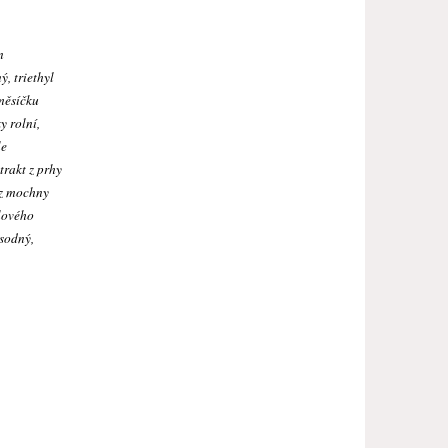
n
, triethyl
 měsíčku
y rolní,
le
trakt z prhy
t z mochny
alového
 sodný,