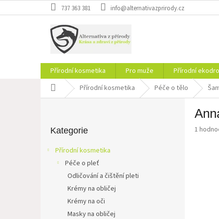
Přejít
737 363 381
info@alternativazprirody.cz
na
obsah
Přírodní kosmetika
Pro muže
Přírodní ekodr
Domů
Přírodní kosmetika
Péče o tělo
Šam
P
Anna
o
Přeskočit
s
Průměr
1 hodno
kategorie
Kategorie
t
hodnoce
r
produkt
Přírodní kosmetika
a
je
Péče o pleť
5,0
n
z
Odličování a čištění pleti
n
5
í
Krémy na obličej
hvězdič
p
Krémy na oči
a
Masky na obličej