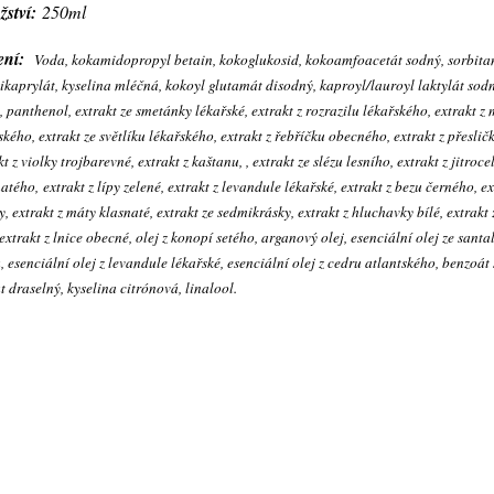
ství:
250ml
žení:
Voda, kokamidopropyl betain, kokoglukosid, kokoamfoacetát sodný, sorbita
ikaprylát, kyselina mléčná, kokoyl glutamát disodný, kaproyl/lauroyl laktylát sodný
t, panthenol, extrakt ze smetánky lékařské, extrakt z rozrazilu lékařského, extrakt z
ského, extrakt ze světlíku lékařského, extrakt z řebříčku obecného, extrakt z přesličk
kt z violky trojbarevné, extrakt z kaštanu, , extrakt ze slézu lesního, extrakt z jitroce
atého, extrakt z lípy zelené, extrakt z levandule lékařské, extrakt z bezu černého, ex
y, extrakt z máty klasnaté, extrakt ze sedmikrásky, extrakt z hluchavky bílé, extrak
 extrakt z lnice obecné, olej z konopí setého, arganový olej, esenciální olej ze sant
, esenciální olej z levandule lékařské, esenciální olej z cedru atlantského, benzoát
t draselný, kyselina citrónová, linalool.