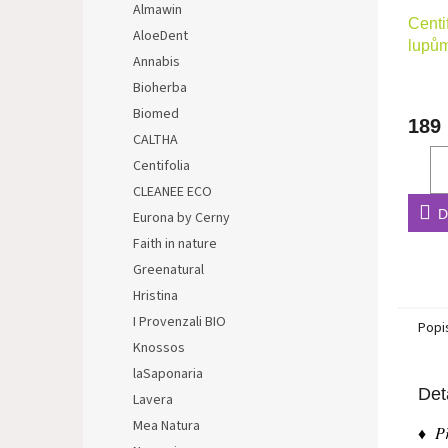
Almawin
Centi
AloeDent
lupům
Annabis
Bioherba
Biomed
189
CALTHA
Centifolia
CLEANEE ECO
D
Eurona by Cerny
Faith in nature
Greenatural
Hristina
I Provenzali BIO
Popi
Knossos
laSaponaria
Det
Lavera
Mea Natura
♦ Př