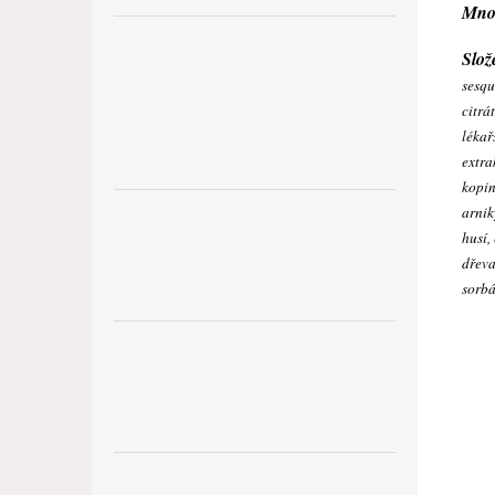
Množ
Slo
sesqu
citrá
lékař
extra
kopin
arnik
husí,
dřeva
sorbá