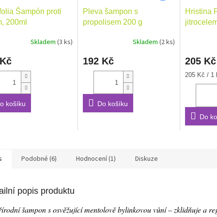
folia Šampón proti
Pleva šampon s
Hristina 
, 200ml
propolisem 200 g
jitrocele
Skladem
(3 ks)
Skladem
(2 ks)
Průměrné
Průměrné
hodnocení
hodnocení
 Kč
192 Kč
205 Kč
produktu
produktu
je
je
Měrná
205 Kč / 1 
5,0
5,0
cena:
z
z
5
5
o košíku
Do košíku
hvězdiček.
hvězdiček.
Do ko
s
Podobné (6)
Hodnocení (1)
Diskuze
ailní popis produktu
írodní šampon s osvěžující mentolově bylinkovou vůní – zklidňuje a re