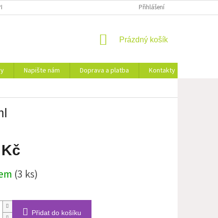
IŠTE NÁM
Přihlášení
NÁKUPNÍ
Prázdný košík
KOŠÍK
vy
Napište nám
Doprava a platba
Kontakty
Značky
ml
 Kč
dem
(3 ks)
Přidat do košíku