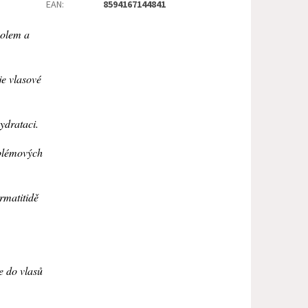
EAN
:
8594167144841
nolem a
e vlasové
ydrataci.
oblémových
ermatitidě
e do vlasů