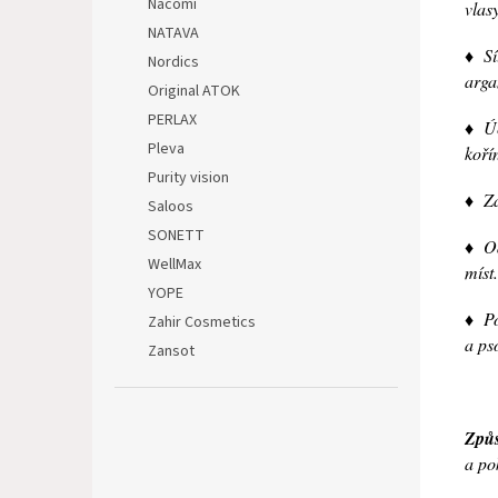
Nacomi
vlas
NATAVA
♦ Sí
Nordics
arga
Original ATOK
PERLAX
♦ Úč
Pleva
koří
Purity vision
♦ Za
Saloos
SONETT
♦ Od
WellMax
míst.
YOPE
♦ Po
Zahir Cosmetics
a ps
Zansot
Způs
a po