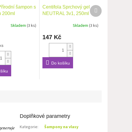
Přírodní šampon s
Centifola Sprchový gel
Další
produkt
m 200ml
NEUTRAL 3v1, 250ml
Skladem
(3 ks)
Skladem
(3 ks)
147 Kč
ks
Do košíku
šíku
Doplňkové parametry
Kategorie
:
Šampony na vlasy
generuje