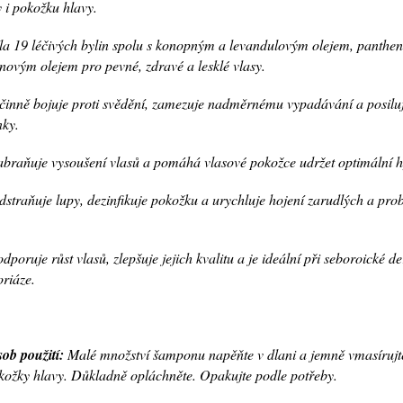
y i pokožku hlavy.
la 19 léčivých bylin spolu s konopným a levandulovým olejem, panthe
novým olejem pro pevné, zdravé a lesklé vlasy.
inně bojuje proti svědění, zamezuje nadměrnému vypadávání a posiluj
nky.
braňuje vysoušení vlasů a pomáhá vlasové pokožce udržet optimální h
straňuje lupy, dezinfikuje pokožku a urychluje hojení zarudlých a pr
dporuje růst vlasů, zlepšuje jejich kvalitu a je ideální při seboroické d
oriáze.
ob použití:
Malé množství šamponu napěňte v dlani a jemně vmasírujt
kožky hlavy. Důkladně opláchněte. Opakujte podle potřeby.