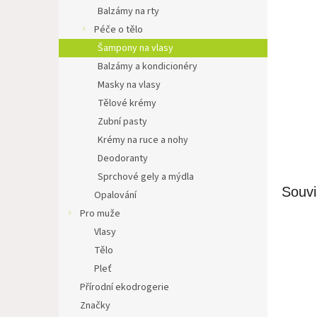
n
Balzámy na rty
e
Péče o tělo
l
Šampony na vlasy
Balzámy a kondicionéry
Masky na vlasy
Tělové krémy
Zubní pasty
Krémy na ruce a nohy
Deodoranty
Sprchové gely a mýdla
Souvi
Opalování
Pro muže
Vlasy
Tělo
Pleť
Přírodní ekodrogerie
Značky