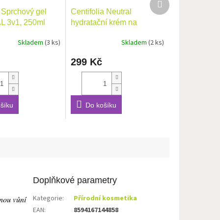
produkt
 Sprchový gel
Centifolia Neutral
 3v1, 250ml
hydratační krém na
obličej, 40 ml
Skladem
(3 ks)
Skladem
(2 ks)
299 Kč
šíku
Do košíku
Doplňkové parametry
Kategorie
:
Přírodní kosmetika
mnou vůní
EAN
:
8594167144858