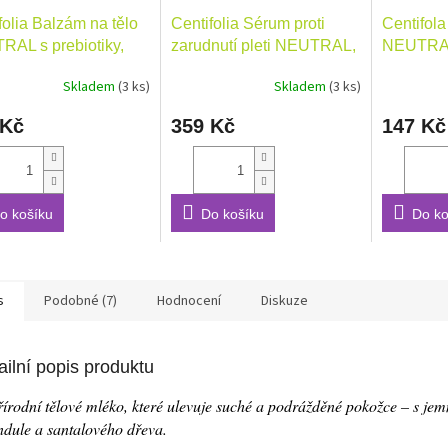
folia Balzám na tělo
Centifolia Sérum proti
Centifola
AL s prebiotiky,
zarudnutí pleti NEUTRAL,
NEUTRAL
l
30ml
Skladem
(3 ks)
Skladem
(3 ks)
 Kč
359 Kč
147 Kč
o košíku
Do košíku
Do ko
s
Podobné (7)
Hodnocení
Diskuze
ailní popis produktu
írodní tělové mléko, které ulevuje suché a podrážděné pokožce – s je
ndule a santalového dřeva.