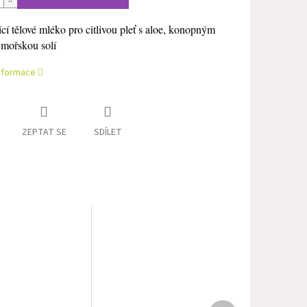
cí tělové mléko pro citlivou pleť s aloe, konopným
 mořskou solí
informace
ZEPTAT SE
SDÍLET
Další