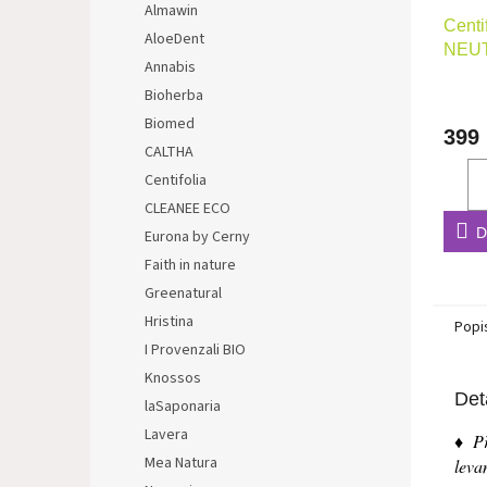
Almawin
Centi
AloeDent
NEUTR
Annabis
200m
Bioherba
Biomed
399
CALTHA
Centifolia
CLEANEE ECO
D
Eurona by Cerny
Faith in nature
Greenatural
Hristina
Popi
I Provenzali BIO
Knossos
Det
laSaponaria
Lavera
♦ Př
Mea Natura
leva