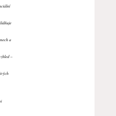
nciální
lidňuje
émech a
vzhled –
divých
mi