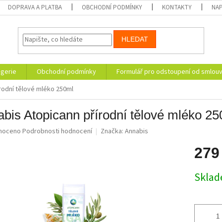
DOPRAVA A PLATBA
OBCHODNÍ PODMÍNKY
KONTAKTY
NAP
HLEDAT
ogerie
Obchodní podmínky
Formulář pro odstoupení od smlou
rodní tělové mléko 250ml
bis Atopicann přírodní tělové mléko 2
né
noceno
Podrobnosti hodnocení
Značka:
Annabis
ní
u
279
Měrná
Skla
cena:
ek.