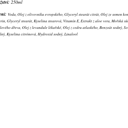
ství:
250ml
ení:
Voda, Olej z olivovníku evropského, Glyceryl stearát citrát, Olej ze semen ko
rin, Glyceryl stearát, Kyselina stearová, Vitamín E, Extrakt z aloe vera, Mořská sůl
lového dřeva, Olej z levandule lékařské, Olej z cedru atlaského, Benzoát sodný, S
lný, Kyselina citrónová, Hydroxid sodný, Linalool