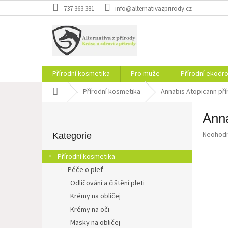
Přejít
737 363 381
info@alternativazprirody.cz
na
obsah
Přírodní kosmetika
Pro muže
Přírodní ekodr
Domů
Přírodní kosmetika
Annabis Atopicann pří
P
Anna
o
Přeskočit
s
Průměr
Neohod
kategorie
Kategorie
t
hodnoce
r
produkt
Přírodní kosmetika
a
je
Péče o pleť
0,0
n
z
Odličování a čištění pleti
n
5
í
Krémy na obličej
hvězdič
p
Krémy na oči
a
Masky na obličej