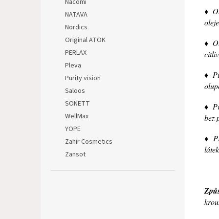
Nacomi
♦ Ob
NATAVA
olej
Nordics
Original ATOK
♦ Ob
PERLAX
citli
Pleva
♦ Pů
Purity vision
olup
Saloos
SONETT
♦ Pr
WellMax
bez 
YOPE
♦
P
Zahir Cosmetics
látek
Zansot
Způs
krou