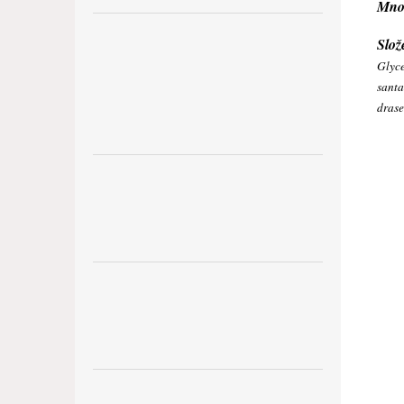
Množ
Slož
Glyce
santa
drase