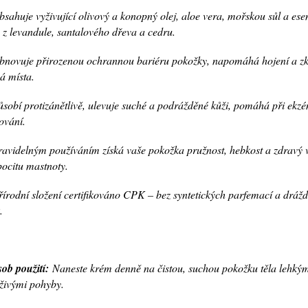
sahuje vyživující olivový a konopný olej, aloe vera, mořskou sůl a ese
e z levandule, santalového dřeva a cedru.
novuje přirozenou ochrannou bariéru pokožky, napomáhá hojení a zk
vá místa.
sobí protizánětlivě, ulevuje suché a podrážděné kůži, pomáhá při ekz
ování.
avidelným používáním získá vaše pokožka pružnost, hebkost a zdravý 
pocitu mastnoty.
řírodní složení certifikováno CPK – bez syntetických parfemací a dráž
.
ob použití:
Naneste krém denně na čistou, suchou pokožku těla lehký
živými pohyby.