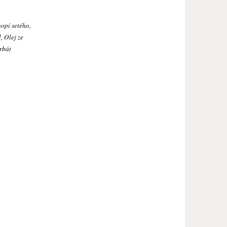
nopí setého,
, Olej ze
orbát