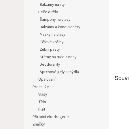
n
Balzámy na rty
e
Péče o tělo
l
Šampony na vlasy
Balzámy a kondicionéry
Masky na vlasy
Tělové krémy
Zubní pasty
Krémy na ruce a nohy
Deodoranty
Sprchové gely a mýdla
Souvi
Opalování
Pro muže
Vlasy
Tělo
Pleť
Přírodní ekodrogerie
Značky