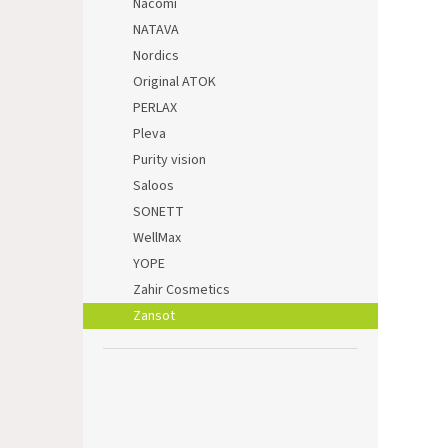
Nacomi
NATAVA
Nordics
Original ATOK
PERLAX
Pleva
Purity vision
Saloos
SONETT
WellMax
YOPE
Zahir Cosmetics
Zansot