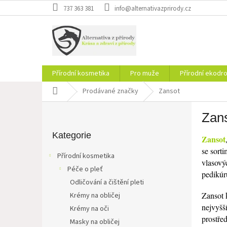
Přejít
737 363 381
info@alternativazprirody.cz
na
obsah
Přírodní kosmetika
Pro muže
Přírodní ekodr
Domů
Prodávané značky
Zansot
P
Zan
o
Přeskočit
s
kategorie
Kategorie
Zansot
t
se sort
r
Přírodní kosmetika
vlasový
a
Péče o pleť
n
pedikúr
Odličování a čištění pleti
n
Zansot 
í
Krémy na obličej
nejvyšš
p
Krémy na oči
a
prostře
Masky na obličej