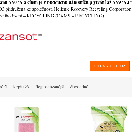
ami o 90 % a cílem je v budoucnu dále snížit plýtvání až o 99 %.
Po
03 přidružena ke společnosti Hellenic Recovery Recycling Corporatio
ativního řízení – RECYCLING (CAMS – RECYCLING).
OTEVŘÍT FILTR
nější
Nejdražší
Nejprodávanější
Abecedně