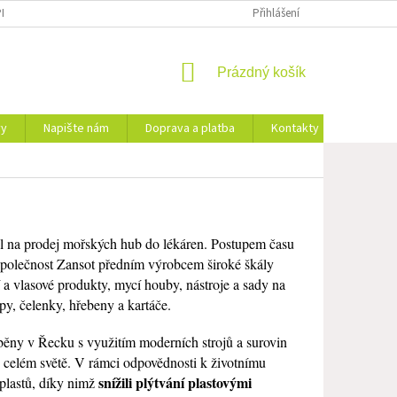
IŠTE NÁM
Přihlášení
NÁKUPNÍ
Prázdný košík
KOŠÍK
vy
Napište nám
Doprava a platba
Kontakty
Značky
il na prodej mořských hub do lékáren. Postupem času
e společnost Zansot předním výrobcem široké škály
a vlasové produkty, mycí houby, nástroje a sady na
py, čelenky, hřebeny a kartáče.
áběny v Řecku s využitím moderních strojů a surovin
o celém světě. V rámci odpovědnosti k životnímu
snížili plýtvání plastovými
 plastů, díky nimž