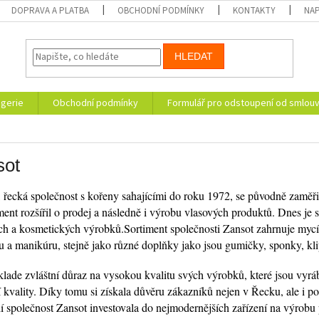
DOPRAVA A PLATBA
OBCHODNÍ PODMÍNKY
KONTAKTY
NAP
HLEDAT
ogerie
Obchodní podmínky
Formulář pro odstoupení od smlou
sot
, řecká společnost s kořeny sahajícími do roku 1972, se původně zaměř
iment rozšířil o prodej a následně i výrobu vlasových produktů. Dnes j
ch a kosmetických výrobků.Sortiment společnosti Zansot zahrnuje mycí 
u a manikúru, stejně jako různé doplňky jako jsou gumičky, sponky, kli
klade zvláštní důraz na vysokou kvalitu svých výrobků, které jsou vyr
í kvality. Díky tomu si získala důvěru zákazníků nejen v Řecku, ale i p
dí společnost Zansot investovala do nejmodernějších zařízení na výrobu