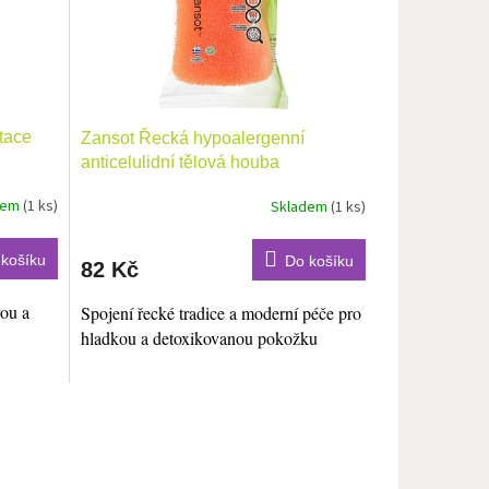
tace
Zansot Řecká hypoalergenní
anticelulidní tělová houba
dem
(1 ks)
Skladem
(1 ks)
košíku
Do košíku
82 Kč
vou a
Spojení řecké tradice a moderní péče pro
hladkou a detoxikovanou pokožku