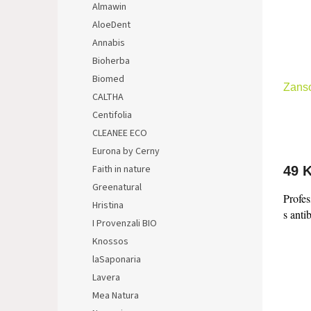
Almawin
p
d
AloeDent
r
u
Annabis
o
k
d
t
Bioherba
u
ů
Biomed
Zans
k
CALTHA
t
Centifolia
ů
CLEANEE ECO
Eurona by Cerny
Faith in nature
49 
Greenatural
Profes
Hristina
s anti
I Provenzali BIO
Knossos
laSaponaria
Lavera
Mea Natura