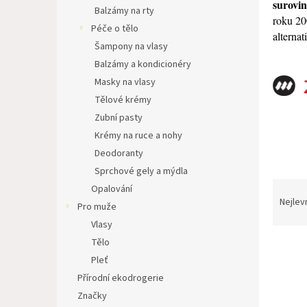
n
surovin
Balzámy na rty
e
roku 20
Péče o tělo
l
altern
Šampony na vlasy
Balzámy a kondicionéry
Masky na vlasy
Tělové krémy
Zubní pasty
Krémy na ruce a nohy
Deodoranty
Sprchové gely a mýdla
Ř
Opalování
a
Nejlev
Pro muže
z
Vlasy
e
Tělo
V
n
ý
í
Pleť
p
p
Přírodní ekodrogerie
i
r
Značky
s
o