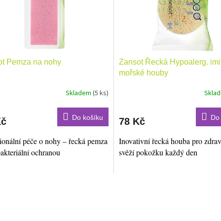
ot Pemza na nohy
Zansot Řecká Hypoalerg. imi
mořské houby
Skladem
(5 ks)
Skla
Do košíku
Do 
Kč
78 Kč
ionální péče o nohy – řecká pemza
Inovativní řecká houba pro zdra
bakteriální ochranou
svěží pokožku každý den
O
v
l
á