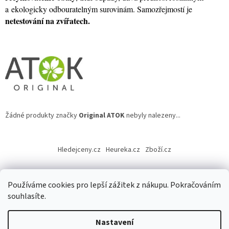
a ekologicky odbouratelným surovinám. Samozřejmostí je
netestování na zvířatech.
Žádné produkty značky
Original ATOK
nebyly nalezeny...
Z
á
Hledejceny.cz
Heureka.cz
Zboží.cz
p
a
t
Používáme cookies pro lepší zážitek z nákupu. Pokračováním
í
souhlasíte.
Vytvořil Shoptet
Nastavení