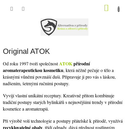
Přejít
na
NÁKU
obsah
KOŠÍK
Original ATOK
ATOK
přírodní
Od roku 1997 tvoří společnost
aromaterapeutickou kosmetiku
, která něžně pečuje o tělo a
krásnými vůněmi povznáší duši. Připravuje ji pro vás s láskou,
nadšením, šetrnými ručními postupy.
Vyvíjí vlastní unikátní receptury. Kreativně přitom kombinuje
tradiční postupy starých bylinkářů s nejnovějšími trendy v přírodní
kosmetice a aromaterapii.
Při výrobě volí technologie a postupy přátelské k přírodě, využívá
recyklovatelné obaly
, třídí odpady, dává přednost rostlinným