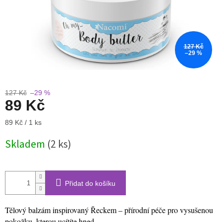
127 Kč
–29 %
127 Kč
–29 %
89 Kč
Měrná
89 Kč / 1 ks
cena:
Skladem
(2 ks)
Přidat do košíku
Tělový balzám inspirovaný Řeckem – přírodní péče pro vysušenou
pokožku, kterou ucítíte hned