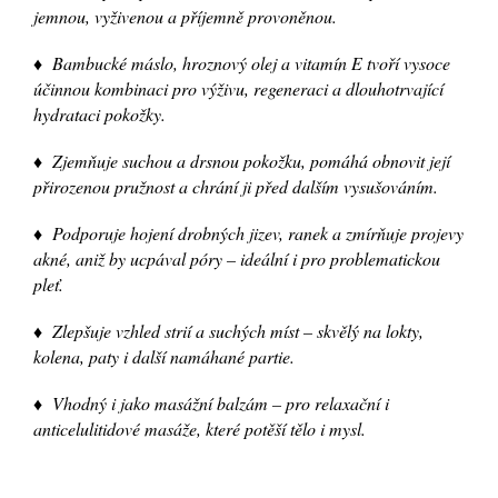
jemnou, vyživenou a příjemně provoněnou.
♦ Bambucké máslo, hroznový olej a vitamín E tvoří vysoce
účinnou kombinaci pro výživu, regeneraci a dlouhotrvající
hydrataci pokožky.
♦ Zjemňuje suchou a drsnou pokožku, pomáhá obnovit její
přirozenou pružnost a chrání ji před dalším vysušováním.
♦ Podporuje hojení drobných jizev, ranek a zmírňuje projevy
akné, aniž by ucpával póry – ideální i pro problematickou
pleť.
♦ Zlepšuje vzhled strií a suchých míst – skvělý na lokty,
kolena, paty i další namáhané partie.
♦ Vhodný i jako masážní balzám – pro relaxační i
anticelulitidové masáže, které potěší tělo i mysl.