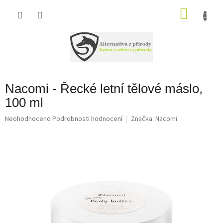
Přejít
na
NÁKU
obsah
KOŠÍK
Nacomi - Řecké letní tělové máslo,
100 ml
Průměrné
Neohodnoceno
Podrobnosti hodnocení
Značka:
Nacomi
hodnocení
produktu
je
0,0
z
5
hvězdiček.