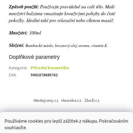
Způsob použití:
Používejte pravidelně na celé tělo. Malé
množství balzámu vmasírujte krouživými pohyby do čisté
pokožky. Ideální také pro relaxační nebo cílenou masáž
Množství:
100ml
Složení:
Bambucké máslo, hroznový olej, aroma, vitamín E.
Doplňkové parametry
Kategorie
:
Přírodní kosmetika
EAN
:
5901878685762
Z
á
Hledejceny.cz
Heureka.cz
Zboží.cz
p
a
t
Používáme cookies pro lepší zážitek z nákupu. Pokračováním
í
souhlasíte.