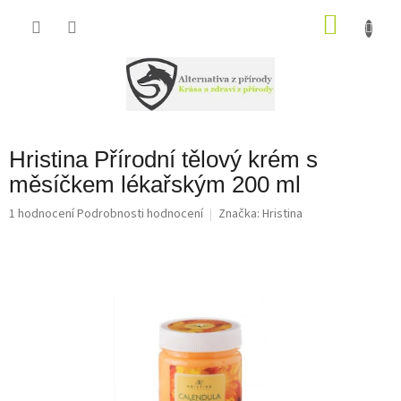
Přejít
na
NÁKU
obsah
KOŠÍK
Hristina Přírodní tělový krém s
měsíčkem lékařským 200 ml
Průměrné
1 hodnocení
Podrobnosti hodnocení
Značka:
Hristina
hodnocení
produktu
je
5,0
z
5
hvězdiček.