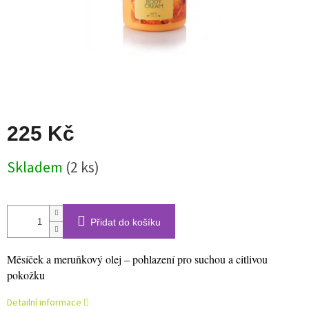
225 Kč
Měrná
Skladem
(2 ks)
cena:
Přidat do košíku
Měsíček a meruňkový olej – pohlazení pro suchou a citlivou
pokožku
Detailní informace