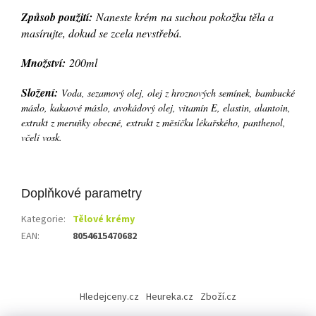
Způsob použití:
Naneste krém na suchou pokožku těla a
masírujte, dokud se zcela nevstřebá.
Množství:
200ml
Složení:
Voda, sezamový olej, olej z hroznových semínek, bambucké
máslo, kakaové máslo, avokádový olej, vitamín E, elastin, alantoin,
extrakt z meruňky obecné, extrakt z měsíčku lékařského, panthenol,
včelí vosk.
Doplňkové parametry
Kategorie
:
Tělové krémy
EAN
:
8054615470682
Z
á
Hledejceny.cz
Heureka.cz
Zboží.cz
p