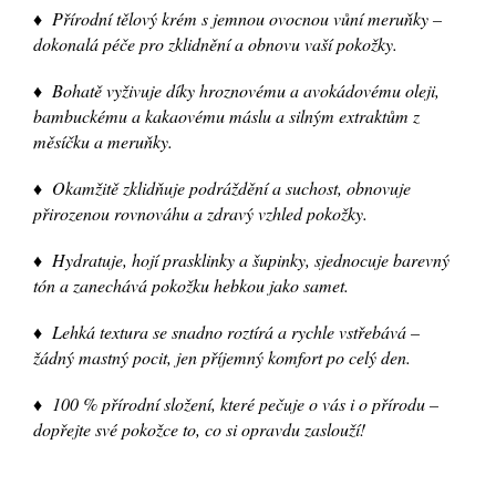
♦ Přírodní tělový krém s jemnou ovocnou vůní meruňky –
dokonalá péče pro zklidnění a obnovu vaší pokožky.
♦ Bohatě vyživuje díky hroznovému a avokádovému oleji,
bambuckému a kakaovému máslu a silným extraktům z
měsíčku a meruňky.
♦ Okamžitě zklidňuje podráždění a suchost, obnovuje
přirozenou rovnováhu a zdravý vzhled pokožky.
♦ Hydratuje, hojí prasklinky a šupinky, sjednocuje barevný
tón a zanechává pokožku hebkou jako samet.
♦ Lehká textura se snadno roztírá a rychle vstřebává –
žádný mastný pocit, jen příjemný komfort po celý den.
♦ 100 % přírodní složení, které pečuje o vás i o přírodu –
dopřejte své pokožce to, co si opravdu zaslouží!