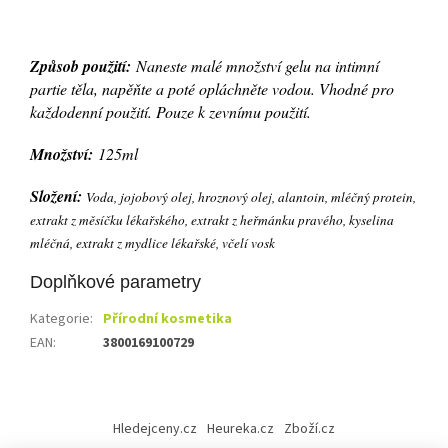
Způsob použití:
Naneste malé množství gelu na intimní
partie těla, napěňte a poté opláchněte vodou. Vhodné pro
každodenní použití. Pouze k zevnímu použití.
Množství:
125ml
Složení:
Voda, jojobový olej, hroznový olej, alantoin, mléčný protein,
extrakt z měsíčku lékařského, extrakt z heřmánku pravého, kyselina
mléčná, extrakt z mydlice lékařské, včelí vosk
Doplňkové parametry
Kategorie
:
Přírodní kosmetika
EAN
:
3800169100729
Z
á
Hledejceny.cz
Heureka.cz
Zboží.cz
p