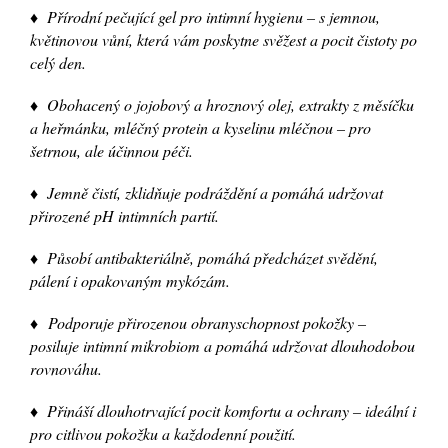
♦ Přírodní pečující gel pro intimní hygienu – s jemnou,
květinovou vůní, která vám poskytne svěžest a pocit čistoty po
celý den.
♦ Obohacený o jojobový a hroznový olej, extrakty z měsíčku
a heřmánku, mléčný protein a kyselinu mléčnou – pro
šetrnou, ale účinnou péči.
♦ Jemně čistí, zklidňuje podráždění a pomáhá udržovat
přirozené pH intimních partií.
♦ Působí antibakteriálně, pomáhá předcházet svědění,
pálení i opakovaným mykózám.
♦ Podporuje přirozenou obranyschopnost pokožky –
posiluje intimní mikrobiom a pomáhá udržovat dlouhodobou
rovnováhu.
♦ Přináší dlouhotrvající pocit komfortu a ochrany – ideální i
pro citlivou pokožku a každodenní použití.