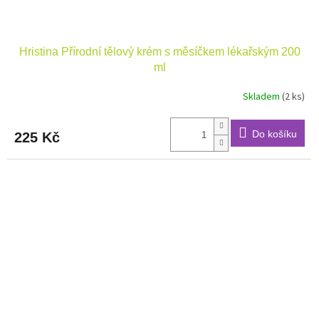
Hristina Přírodní tělový krém s měsíčkem lékařským 200
ml
Skladem
(2 ks)
Průměrné
hodnocení
produktu
Do košíku
225 Kč
je
5,0
z
5
hvězdiček.