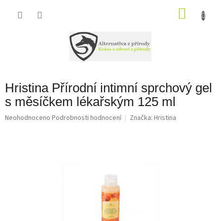
Přejít
na
NÁKU
obsah
KOŠÍK
Hristina Přírodní intimní sprchový gel
s měsíčkem lékařským 125 ml
Průměrné
Neohodnoceno
Podrobnosti hodnocení
Značka:
Hristina
hodnocení
produktu
je
0,0
z
5
hvězdiček.