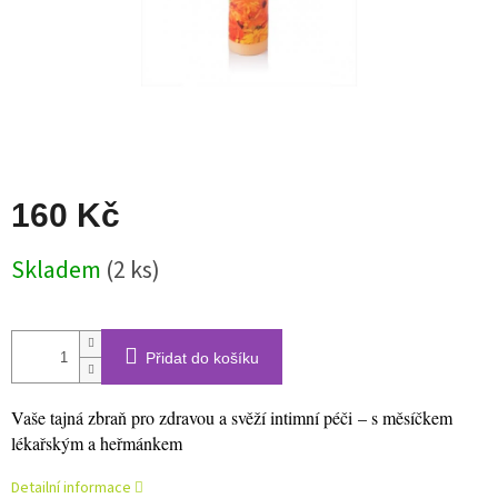
160 Kč
Měrná
Skladem
(2 ks)
cena:
Přidat do košíku
Vaše tajná zbraň pro zdravou a svěží intimní péči – s měsíčkem
lékařským a heřmánkem
Detailní informace