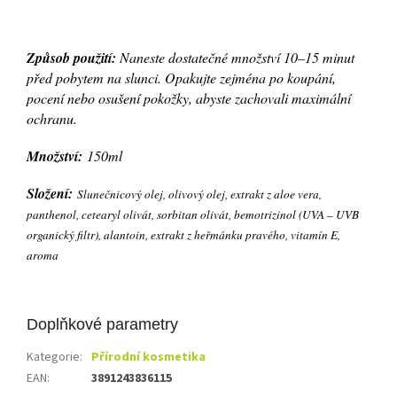
Způsob použití:
Naneste dostatečné množství 10–15 minut
před pobytem na slunci. Opakujte zejména po koupání,
pocení nebo osušení pokožky, abyste zachovali maximální
ochranu.
Množství:
150ml
Složení:
Slunečnicový olej, olivový olej, extrakt z aloe vera,
panthenol, cetearyl olivát, sorbitan olivát, bemotrizinol (UVA – UVB
organický filtr), alantoin, extrakt z heřmánku pravého, vitamín E,
aroma
Doplňkové parametry
Kategorie
:
Přírodní kosmetika
EAN
:
3891243836115