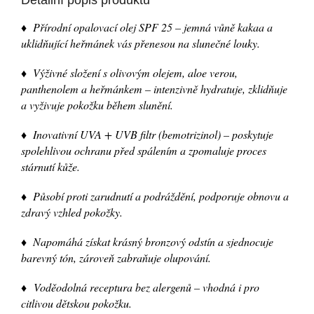
Detailní popis produktu
♦ Přírodní opalovací olej SPF 25 – jemná vůně kakaa a
uklidňující heřmánek vás přenesou na slunečné louky.
♦ Výživné složení s olivovým olejem, aloe verou,
panthenolem a heřmánkem – intenzivně hydratuje, zklidňuje
a vyživuje pokožku během slunění.
♦ Inovativní UVA + UVB filtr (bemotrizinol) – poskytuje
spolehlivou ochranu před spálením a zpomaluje proces
stárnutí kůže.
♦ Působí proti zarudnutí a podráždění, podporuje obnovu a
zdravý vzhled pokožky.
♦ Napomáhá získat krásný bronzový odstín a sjednocuje
barevný tón, zároveň zabraňuje olupování.
♦ Voděodolná receptura bez alergenů – vhodná i pro
citlivou dětskou pokožku.