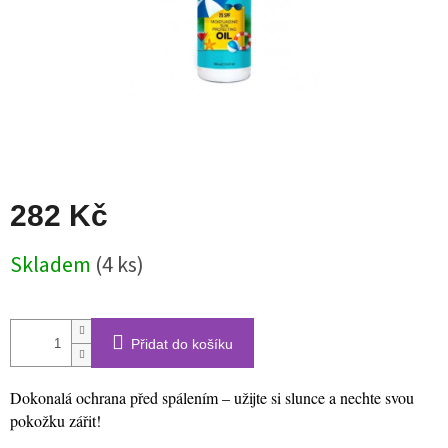
282 Kč
Měrná
Skladem
(4 ks)
cena:
Přidat do košíku
Dokonalá ochrana před spálením – užijte si slunce a nechte svou
pokožku zářit!