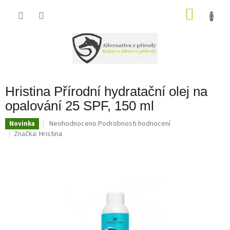
Přejít
na
NÁKU
obsah
KOŠÍK
Hristina Přírodní hydratační olej na
opalování 25 SPF, 150 ml
Průměrné
Neohodnoceno
Podrobnosti hodnocení
Novinka
hodnocení
Značka:
Hristina
produktu
je
0,0
z
5
hvězdiček.