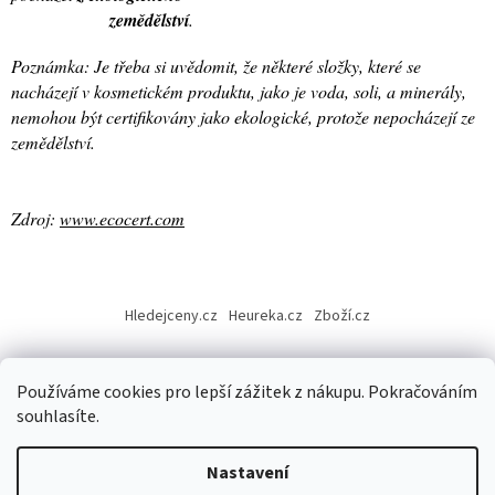
zemědělství
.
Poznámka: Je třeba si uvědomit, že některé složky, které se
nacházejí v kosmetickém produktu, jako je voda, soli, a minerály,
nemohou být certifikovány jako ekologické, protože nepocházejí ze
zemědělství.
Zdroj:
www.ecocert.com
Z
á
Hledejceny.cz
Heureka.cz
Zboží.cz
p
a
t
Používáme cookies pro lepší zážitek z nákupu. Pokračováním
í
souhlasíte.
Vytvořil Shoptet
Nastavení