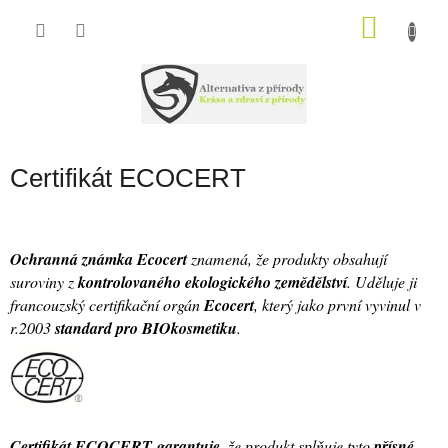
Přejít
na
NÁKU
obsah
KOŠÍK
Certifikát ECOCERT
Ochranná známka Ecocert
znamená, že produkty obsahují
suroviny z
kontrolovaného ekologického zemědělství
. Uděluje ji
francouzský certifikační orgán
Ecocert
, který jako první vyvinul v
r.2003
standard pro BIOkosmetiku
.
Certifikát ECOCERT garantuje
, že produkt splňuje tyto
přísné