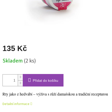
135 Kč
Měrná
Skladem
(2 ks)
cena:
Přidat do košíku
Rty jako z hedvábí – výživa s růží damašskou a tradiční recepturou
Detailní informace