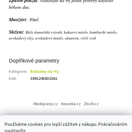
Způsob použití
: Nanášejte na rty podle potřeby kdykoliv
během dne.
Množství
: 30ml
Složení:
Růže damašská extrakt, kakaové máslo, bambucké máslo,
avokádový olej, avokádové máslo, alantoin, včelí vosk
Doplňkové parametry
Kategorie
:
Balzámy na rty
EAN
:
3891243831561
Z
á
Hledejceny.cz
Heureka.cz
Zboží.cz
p
a
t
Používáme cookies pro lepší zážitek z nákupu. Pokračováním
í
souhlasíte.