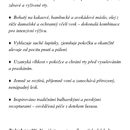
zdravé a vyživené rty.
♦ Bohatý na kakaové, bambucké a avokádové máslo, olej z
růže damašské a ochranný včelí vosk – dokonalá kombinace
pro intenzivní výživu.
♦ Vyhlazuje suché šupinky, zjemňuje pokožku a okamžitě
ulevuje od pocitu pnutí a pálení.
♦ Uzamyká vlhkost v pokožce a chrání rty před vysušováním
a praskáním.
♦ Jemně se roztírá, příjemně voní a zanechává přirozený,
nenápadný lesk.
♦ Inspirováno tradičními bulharskými a perskými
recepturami – osvědčená péče s dotekem luxusu.