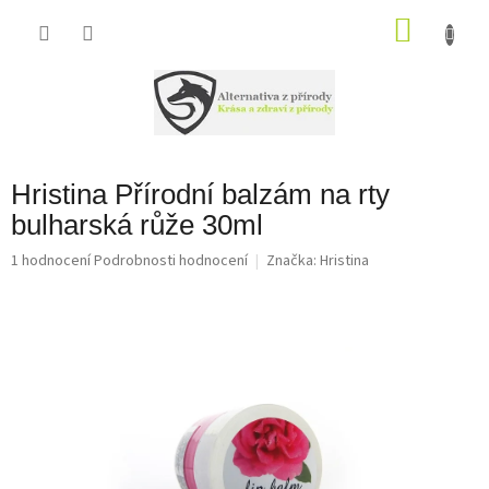
Přejít
na
NÁKU
obsah
KOŠÍK
Hristina Přírodní balzám na rty
bulharská růže 30ml
Průměrné
1 hodnocení
Podrobnosti hodnocení
Značka:
Hristina
hodnocení
produktu
je
5,0
z
5
hvězdiček.