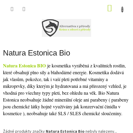
Přejít
na
NÁKU
obsah
KOŠÍK
Natura Estonica Bio
Natura Estonica BIO
je kosmetika vyráběná z kvalitních rostlin,
které obsahují plno síly a blahodárné energie. Kosmetika dodává
jak vlasům, pokožce, tak i vaší pleti potřebné vitamíny a
mikroprvky, díky kterým je hydratovaná a má přirozený vzhled, je
vhodná pro všechny typy pleti, bez ohledu na věk. Bio Natura
Estonica neobsahuje žádné minerální oleje ani parabeny ( parabeny
jsou chemické látky hojně využívány jak konzervační činidla v
kosmetice ), neobsahuje také SLS / SLES chemické sloučeniny.
Žádné produkty značky
Natura Estonica Bio
nebyly nalezeny...