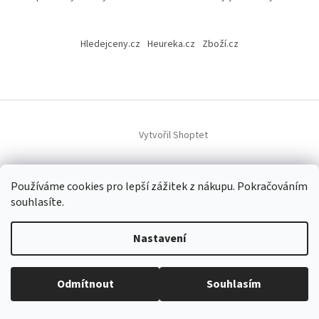
Z
á
Hledejceny.cz
Heureka.cz
Zboží.cz
p
a
t
í
Vytvořil Shoptet
Copyright 2026
Alternativa z přírody
. Všechna práva vyhrazena.
Používáme cookies pro lepší zážitek z nákupu. Pokračováním
Upravit nastavení cookies
souhlasíte.
Nastavení
Odmítnout
Souhlasím