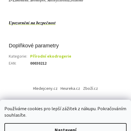
D-Limonene, Bronopol, Methylisothiazolinone
Upozornění na bezpečnost
Doplňkové parametry
Kategorie
:
Přírodní ekodrogerie
EAN
:
00030212
Z
á
Hledejceny.cz
Heureka.cz
Zboží.cz
p
a
t
Používáme cookies pro lepší zážitek z nákupu. Pokračováním
í
souhlasíte.
Vytvořil Shoptet
Nastavení