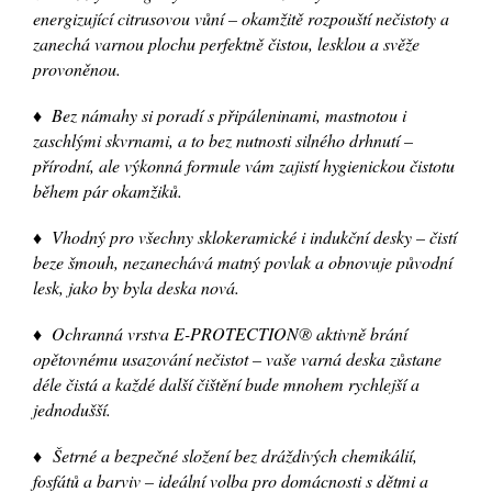
energizující citrusovou vůní – okamžitě rozpouští nečistoty a
zanechá varnou plochu perfektně čistou, lesklou a svěže
provoněnou.
♦ Bez námahy si poradí s připáleninami, mastnotou i
zaschlými skvrnami, a to bez nutnosti silného drhnutí –
přírodní, ale výkonná formule vám zajistí hygienickou čistotu
během pár okamžiků.
♦ Vhodný pro všechny sklokeramické i indukční desky – čistí
beze šmouh, nezanechává matný povlak a obnovuje původní
lesk, jako by byla deska nová.
♦ Ochranná vrstva E-PROTECTION® aktivně brání
opětovnému usazování nečistot – vaše varná deska zůstane
déle čistá a každé další čištění bude mnohem rychlejší a
jednodušší.
♦ Šetrné a bezpečné složení bez dráždivých chemikálií,
fosfátů a barviv – ideální volba pro domácnosti s dětmi a