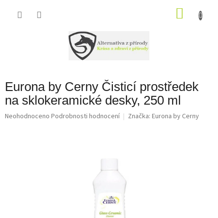
Přejít
na
NÁKU
obsah
KOŠÍK
Eurona by Cerny Čisticí prostředek
na sklokeramické desky, 250 ml
Průměrné
Neohodnoceno
Podrobnosti hodnocení
Značka:
Eurona by Cerny
hodnocení
produktu
je
0,0
z
5
hvězdiček.