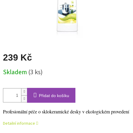
239 Kč
Měrná
Skladem
(3 ks)
cena:
Přidat do košíku
Profesionální péče o sklokeramické desky v ekologickém provedení
Detailní informace