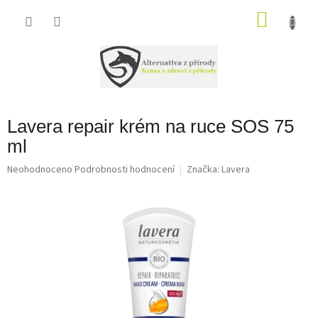
Přejít
na
NÁKU
obsah
KOŠÍK
Lavera repair krém na ruce SOS 75
ml
Průměrné
Neohodnoceno
Podrobnosti hodnocení
Značka:
Lavera
hodnocení
produktu
je
0,0
z
5
hvězdiček.