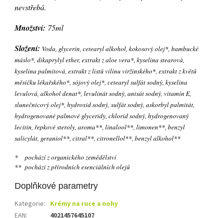
nevstřebá.
Množství:
75ml
Složení:
Voda, glycerin, cetearyl alkohol, kokosový olej*, bambucké
máslo*, dikaprylyl ether, extrakt z aloe vera*, kyselina stearová,
kyselina palmitová, extrakt z listů vilínu viržinského*, extrakt z květů
měsíčku lékařského*, sójový olej*, cetearyl sulfát sodný, kyselina
levulová, alkohol denat*, levulinát sodný, anisát sodný, vitamín E,
slunečnicový olej*, hydroxid sodný, sulfát sodný, askorbyl palmitát,
hydrogenované palmové glyceridy, chlorid sodný, hydrogenovaný
lecitin, řepkové steroly, aroma**, linalool**, limonen**, benzyl
salicylát, geraniol**, citral**, citronellol**, benzyl alkohol**
* pochází z organického zemědělství
** pochází z přírodních esenciálních olejů
Doplňkové parametry
Kategorie
:
Krémy na ruce a nohy
EAN
:
4021457645107