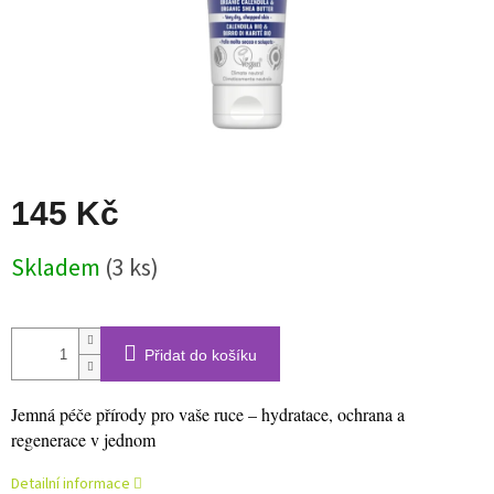
145 Kč
Měrná
Skladem
(3 ks)
cena:
Přidat do košíku
Jemná péče přírody pro vaše ruce – hydratace, ochrana a
regenerace v jednom
Detailní informace