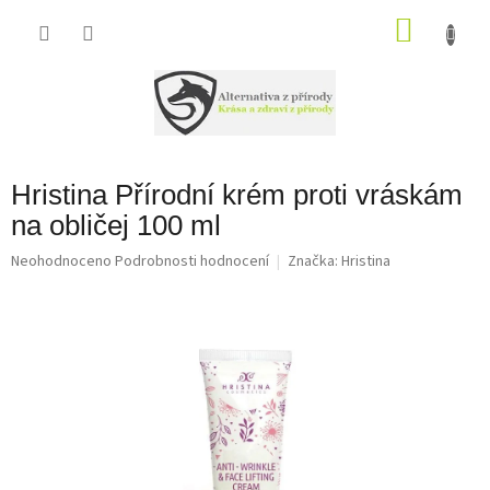
Přejít
na
NÁKU
obsah
KOŠÍK
Hristina Přírodní krém proti vráskám
na obličej 100 ml
Průměrné
Neohodnoceno
Podrobnosti hodnocení
Značka:
Hristina
hodnocení
produktu
je
0,0
z
5
hvězdiček.