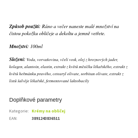
Způsob použití:
Ráno a večer naneste malé množství na
čistou pokožku obličeje a dekoltu a jemně vetřete.
Množství:
100ml
Složení:
Voda, vorvaňovina, včelí vosk, olej z hroznových jader,
kolagen, alantoin, elastin, extrakt z květů měsíčku lékařského, extrakt z
květů heřmánku pravého, cetearyl olivate, sorbitan olivate, extrakt z
listů šalvěje lékařské, fermentované laktobacily
Doplňkové parametry
Kategorie
:
Krémy na obličej
EAN
:
3891243836511
Z