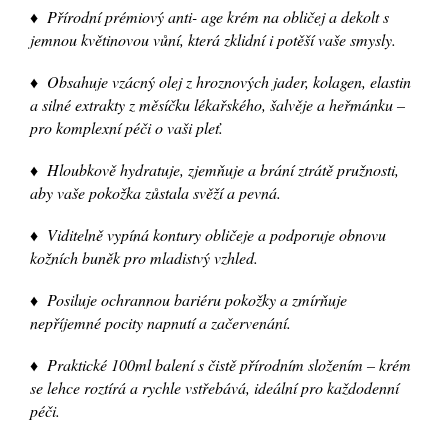
♦ Přírodní prémiový anti- age krém na obličej a dekolt s
jemnou květinovou vůní, která zklidní i potěší vaše smysly.
♦ Obsahuje vzácný olej z hroznových jader, kolagen, elastin
a silné extrakty z měsíčku lékařského, šalvěje a heřmánku –
pro komplexní péči o vaši pleť.
♦ Hloubkově hydratuje, zjemňuje a brání ztrátě pružnosti,
aby vaše pokožka zůstala svěží a pevná.
♦ Viditelně vypíná kontury obličeje a podporuje obnovu
kožních buněk pro mladistvý vzhled.
♦ Posiluje ochrannou bariéru pokožky a zmírňuje
nepříjemné pocity napnutí a začervenání.
♦ Praktické 100ml balení s čistě přírodním složením – krém
se lehce roztírá a rychle vstřebává, ideální pro každodenní
péči.