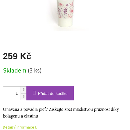
259 Kč
Měrná
Skladem
(3 ks)
cena:
Přidat do košíku
Unavená a povadlá pleť? Získejte zpět mladistvou pružnost díky
kolagenu a elastinu
Detailní informace